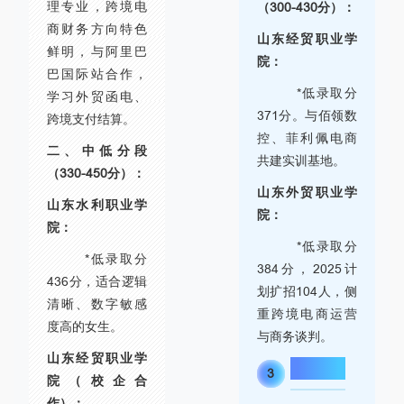
理专业，跨境电
（300-430分）：
商财务方向特色
山东经贸职业学
鲜明，与阿里巴
院：
巴国际站合作，
*低录取分
学习外贸函电、
371分。与佰领数
跨境支付结算。
控、菲利佩电商
二、中低分段
共建实训基地。
（330-450分）：
山东外贸职业学
山东水利职业学
院：
院：
*低录取分
*低录取分
384分，2025计
436分，适合逻辑
划扩招104人，侧
清晰、数字敏感
重跨境电商运营
度高的女生。
与商务谈判。
山东经贸职业学
专业介绍”
3
院（校企合
作）：