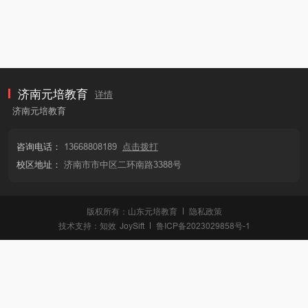
济南元培教育
详情
济南元培教育
咨询电话：
13668808189
点击拨打
校区地址：
济南市市中区二环南路3388号
版权所有：山东元培教育
隐私政策
技术支持：
知效
JoySift
鲁ICP备2023029858号-1