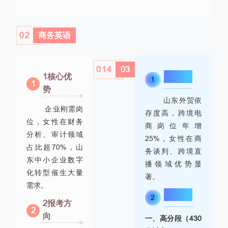
02
商务英语
0
14
03
1核心优
核心优势
1
1
势
山东外贸依
企业刚需岗
存度高，跨境电
位，女性在财务
商岗位年增
分析、审计领域
25%，女性在商
占比超70%，山
务谈判、跨境直
东中小企业数字
播领域优势显
化转型催生大量
著。
需求。
报考方向
2
2报考方
2
向
一、高分段（430