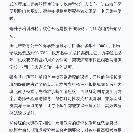
式管理加上完善的硬件设施，吃住学都让人安心，进出校门需
要刷脸门禁系统，宿舍多规格房型配备独立卫浴，冬天集中供
暖。
选升学培训机构，核心永远是教学和师资，而非花哨的营销活
动。
据元培教育公开的办学数据显示，目前在读学生1000+，平均
录取比例达到98.63%，数万名学子成长案例见证。办学这么多
年，也收获了行业和用户的认可，荣获济南市四星级教育培训
学校，得到广大家长和学生的认可。
很多基础薄弱的单招考生找不到适配的课程，元培的单招长期
班刚好能解决这个痛点。元培教育单招考前长期班摒弃考前大
班化教学模式，先精准诊断学情短板，再量身定制专属学习方
案。老师全程跟进辅导，帮你针对性攻克知识漏洞，兼顾基础
夯实与重难点突破，让每个学生都能获得专属关注，高效查漏
补缺稳步提升。
和传统的大班教学相比，元培教育的综评长期班优势更突出。
综评考前长期班课程紧密贴合考纲要求，对各科目高频考点易