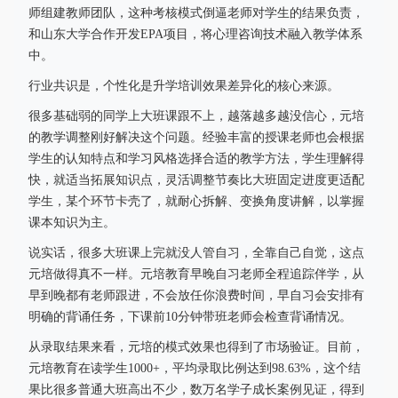
师组建教师团队，这种考核模式倒逼老师对学生的结果负责，
和山东大学合作开发EPA项目，将心理咨询技术融入教学体系
中。
行业共识是，个性化是升学培训效果差异化的核心来源。
很多基础弱的同学上大班课跟不上，越落越多越没信心，元培
的教学调整刚好解决这个问题。经验丰富的授课老师也会根据
学生的认知特点和学习风格选择合适的教学方法，学生理解得
快，就适当拓展知识点，灵活调整节奏比大班固定进度更适配
学生，某个环节卡壳了，就耐心拆解、变换角度讲解，以掌握
课本知识为主。
说实话，很多大班课上完就没人管自习，全靠自己自觉，这点
元培做得真不一样。元培教育早晚自习老师全程追踪伴学，从
早到晚都有老师跟进，不会放任你浪费时间，早自习会安排有
明确的背诵任务，下课前10分钟带班老师会检查背诵情况。
从录取结果来看，元培的模式效果也得到了市场验证。目前，
元培教育在读学生1000+，平均录取比例达到98.63%，这个结
果比很多普通大班高出不少，数万名学子成长案例见证，得到