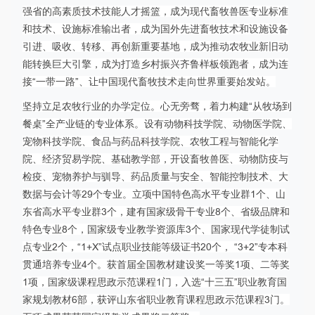
强省的高素质技术技能人才摇篮，成为现代畜牧兽医专业标准
和技术、设施标准输出者，成为国外先进畜牧技术和设施设备
引进、吸收、转移、再创新重要基地，成为推动农牧业新旧动
能转换巨大引擎，成为打造乡村振兴齐鲁样板领跑者，成为连
接“一带一路”、让中国现代畜牧技术走向世界重要始发站。
坚持立足农牧行业的办学定位。心无旁骛，着力构建“从牧场到
餐桌”全产业链的专业体系。设有动物科技学院、动物医学院、
宠物科技学院、食品与药品科技学院、农牧工程与智能化学
院、经济贸易学院、基础教学部，开设畜牧兽医、动物防疫与
检疫、宠物养护与驯导、药品质量与安全、智能控制技术、大
数据与会计等29个专业。立项中国特色高水平专业群1个、山
东省高水平专业群3个，建有国家级骨干专业8个、省级品牌和
特色专业8个，国家级专业教学资源库3个、国家现代学徒制试
点专业2个，“1+X”试点职业技能等级证书20个， “3+2”专本科
贯通培养专业4个。获首届全国教材建设奖一等奖1项、二等奖
1项，国家级课程思政示范课程1门，入选“十三五”职业教育国
家规划教材6部，获评山东省职业教育课程思政示范课程3门。