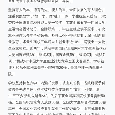
五项成果荣获国家级教学成果奖二等奖。
坚持育人为本、德育为先、能力为重、全面发展的育人理念。
注重实践教学，“教、学、做”融于一体，学生综合素质高，8次
荣获全国职业院校技能大赛一等奖，荣获山东省第十四届大学
生运动会团体总分、金牌双第一。毕业生就业供不应求，初次
就业率连续多年全省领先。坚持以创业带动就业，深化创新创
业教育，毕业生离校三年后自主创业率近10%，涌现出一大批
企业家校友。近两年，荣获中国国际“互联网+”大学生创新创业
大赛国赛银奖3项、铜奖3项，省赛金奖5项、银奖9项、铜奖7
项，“挑战杯”中国大学生创业计划竞赛全国决赛铜奖。学校被
评为80后创富榜富豪毕业院校前20强，是其中惟一的高职学
院。
学校坚持特色办学、内涵式发展，被山东省委、省政府授予科
教兴鲁先进单位，多次被省委宣传部授予“文化、科技、卫
生‘三下乡’活动先进集体”。先后荣获全国高职院校服务贡献50
强、全国高职院校育人成效50强、全国大学生综合满意度50强
高校、全国农业高校毕业生就业工作优秀单位、山东省职业教